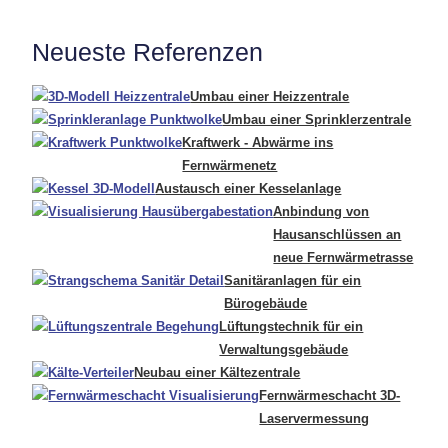
Neueste Referenzen
Umbau einer Heizzentrale
Umbau einer Sprinklerzentrale
Kraftwerk - Abwärme ins
Fernwärmenetz
Austausch einer Kesselanlage
Anbindung von
Hausanschlüssen an
neue Fernwärmetrasse
Sanitäranlagen für ein
Bürogebäude
Lüftungstechnik für ein
Verwaltungsgebäude
Neubau einer Kältezentrale
Fernwärmeschacht 3D-
Laservermessung