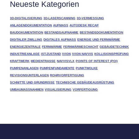
Neueste Kategorien
3D-DIGITALISIERUNG
3D-LASERSCANNING
3D-VERMESSUNG
ANLAGENDOKUMENTATION
AUFMASS
AUTODESK RECAP
BAUDOKUMENTATION
BESTANDSAUFNAHME
BESTANDSDOKUMENTATION
DIGITALER ZWILLING
DIGITALES AUFMASS
ENERGIE UND FERNWÄRME
ENERGIEZENTRALE
FERNWÄRME
FERNWÄRMESCHACHT
GEBÄUDETECHNIK
INDUSTRIEANLAGE
IST-ZUSTAND
IVION
IVION NAVVIS
KOLLISIONSPRÜFUNG
KRAFTWERK
MEDIENTRASSE
NAVVISVLX
POINTS OF INTEREST (POI)
PUMPENANLAGEN
PUMPENFUNDAMENTE
PUNKTWOLKE
REVISIONSUNTERLAGEN
ROHRVORFERTIGUNG
SCHNITTE UND GRUNDRISSE
TECHNISCHE GEBÄUDEAUSRÜSTUNG
UMBAUMASSNAHMEN
VISUALISIERUNG
VORFERTIGUNG