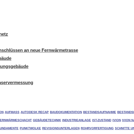
netz
schlüssen an neue Fernwärmetrasse
ebäude
ltungsgebäude
aservermessung
ON
AUFMASS
AUTODESK RECAP
BAUDOKUMENTATION
BESTANDSAUFNAHME
BESTANDS
FERNWÄRMESCHACHT
GEBÄUDETECHNIK
INDUSTRIEANLAGE
IST-ZUSTAND
IVION
IVION N
UNDAMENTE
PUNKTWOLKE
REVISIONSUNTERLAGEN
ROHRVORFERTIGUNG
SCHNITTE U