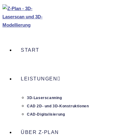
START
LEIS­TUNGEN
3D-Laser­­scan­­ning
CAD 2D- und 3D-Konstruk­­tionen
CAD-Digi­­ta­­li­­sie­rung
ÜBER Z‑PLAN