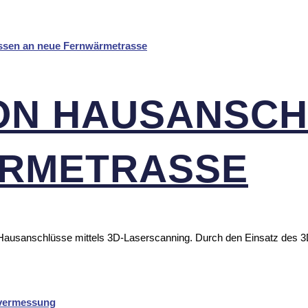
ON HAUS­AN­SC
R­ME­TRASSE
t Hausanschlüsse mittels 3D-Laserscanning. Durch den Einsatz des 