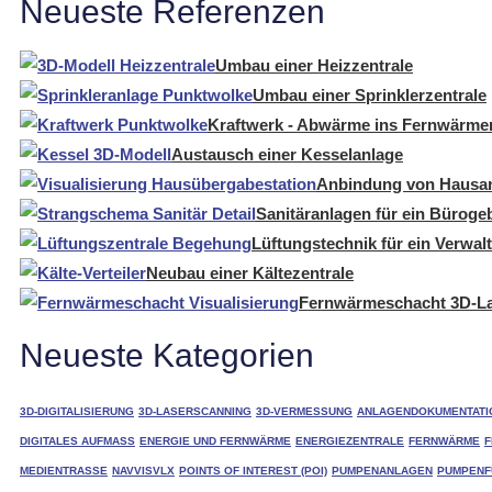
Neueste Referenzen
Umbau einer Heizzentrale
Umbau einer Sprinklerzentrale
Kraftwerk - Abwärme ins Fernwärme
Austausch einer Kesselanlage
Anbindung von Hausan
Sanitäranlagen für ein Bürog
Lüftungstechnik für ein Verwa
Neubau einer Kältezentrale
Fernwärmeschacht 3D-L
Neueste Kategorien
3D-DIGITALISIERUNG
3D-LASERSCANNING
3D-VERMESSUNG
ANLAGENDOKUMENTATI
DIGITALES AUFMASS
ENERGIE UND FERNWÄRME
ENERGIEZENTRALE
FERNWÄRME
MEDIENTRASSE
NAVVISVLX
POINTS OF INTEREST (POI)
PUMPENANLAGEN
PUMPENF