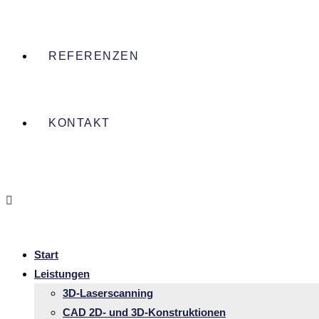
REFERENZEN
KONTAKT
Start
Leis­tungen
3D-Laser­­scan­­ning
CAD 2D- und 3D-Konstruk­­tionen