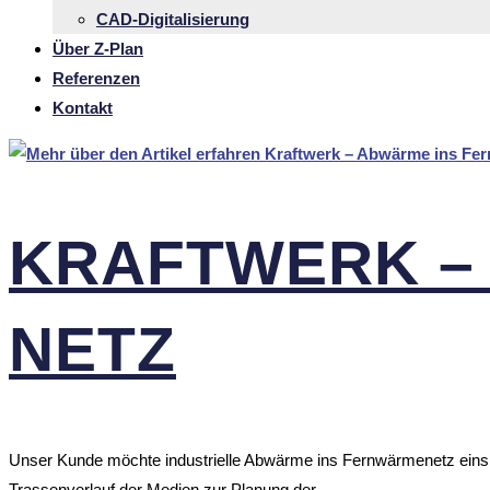
CAD-Digi­­ta­­li­­sie­rung
Über Z‑Plan
Referenzen
Kontakt
KRAFT­WERK –
NETZ
Unser Kunde möchte industrielle Abwärme ins Fernwärmenetz einsp
Trassenverlauf der Medien zur Planung der…