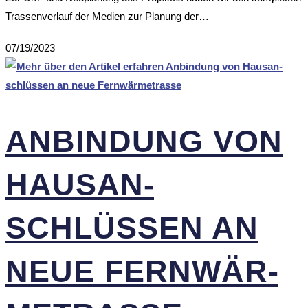
Trassenverlauf der Medien zur Planung der…
07/19/2023
ANBIN­DUNG VON
HAUS­AN­
SCHLÜSSEN AN
NEUE FERN­WÄR­