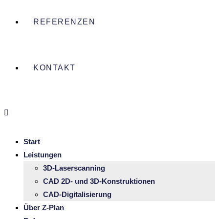
REFERENZEN
KONTAKT
Start
Leis­tungen
3D-Laser­­scan­­ning
CAD 2D- und 3D-Konstruk­­tionen
CAD-Digi­­ta­­li­­sie­rung
Über Z‑Plan