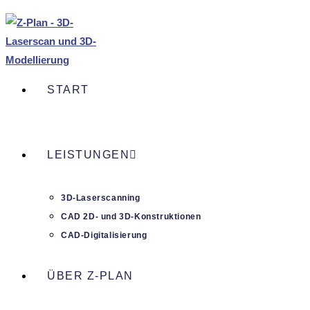
START
LEIS­TUNGEN
3D-Laser­­scan­­ning
CAD 2D- und 3D-Konstruk­­tionen
CAD-Digi­­ta­­li­­sie­rung
ÜBER Z‑PLAN