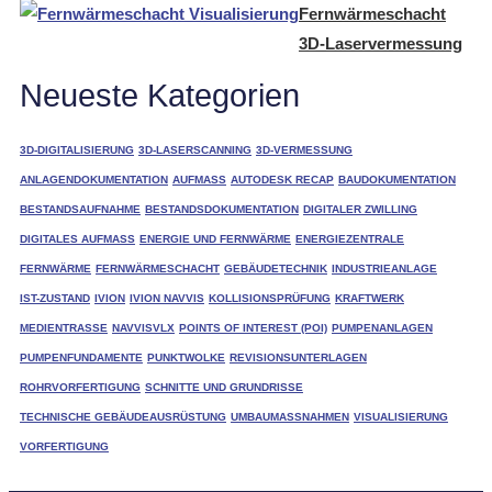
Fernwärmeschacht
3D-Laservermessung
Neueste Kategorien
3D-DIGITALISIERUNG
3D-LASERSCANNING
3D-VERMESSUNG
ANLAGENDOKUMENTATION
AUFMASS
AUTODESK RECAP
BAUDOKUMENTATION
BESTANDSAUFNAHME
BESTANDSDOKUMENTATION
DIGITALER ZWILLING
DIGITALES AUFMASS
ENERGIE UND FERNWÄRME
ENERGIEZENTRALE
FERNWÄRME
FERNWÄRMESCHACHT
GEBÄUDETECHNIK
INDUSTRIEANLAGE
IST-ZUSTAND
IVION
IVION NAVVIS
KOLLISIONSPRÜFUNG
KRAFTWERK
MEDIENTRASSE
NAVVISVLX
POINTS OF INTEREST (POI)
PUMPENANLAGEN
PUMPENFUNDAMENTE
PUNKTWOLKE
REVISIONSUNTERLAGEN
ROHRVORFERTIGUNG
SCHNITTE UND GRUNDRISSE
TECHNISCHE GEBÄUDEAUSRÜSTUNG
UMBAUMASSNAHMEN
VISUALISIERUNG
VORFERTIGUNG