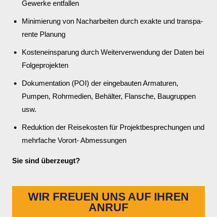
Gewerke entfallen
Mini­mie­rung von Nach­ar­beiten durch exakte und trans­pa­
rente Planung
Kosten­ein­spa­rung durch Weiter­ver­wen­dung der Daten bei
Folge­pro­jekten
Doku­men­ta­tion (POI) der einge­bauten Arma­turen,
Pumpen, Rohr­me­dien, Behälter, Flan­sche, Baugruppen
usw.
Reduk­tion der Reise­kosten für Projekt­be­spre­chungen und
mehr­fache Vorort- Abmes­sungen
Sie sind über­zeugt?
WIR FREUEN UNS AUF IHREN
ANRUF