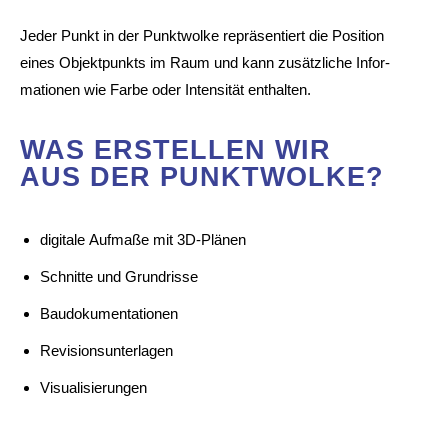
Jeder Punkt in der Punkt­wolke reprä­sen­tiert die Posi­tion
eines Objekt­punkts im Raum und kann zusätz­liche Infor­
ma­tionen wie Farbe oder Inten­sität enthalten.
WAS ERSTELLEN WIR
AUS DER PUNKT­WOLKE?
digi­tale Aufmaße mit 3D-Plänen
Schnitte und Grund­risse
Baudo­ku­men­ta­tionen
Revi­si­ons­un­ter­lagen
Visua­li­sie­rungen