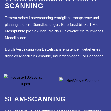
SCAN­NING
Terres­tri­sches Laser­scan­ning ermög­licht trans­pa­rente und
planungs­si­chere Dienst­leis­tungen. Es erfasst bis zu 1 Mio.
Mess­punkte pro Sekunde, die als Punkt­wolke ein räum­li­ches
Modell bilden.
Durch Verbin­dung von Einzel­scans entsteht ein detail­liertes
digi­tales Modell für Gebäude, Indus­trie­an­lagen und Fassaden.
SLAM-SCAN­NING
Dank der zwei 16-schich­tigen Lidar­sen­soren in Kombi­na­tion