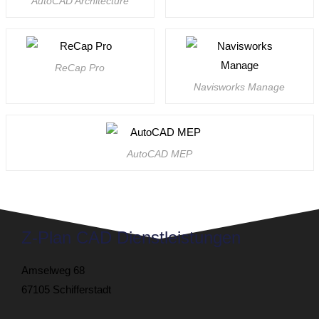
AutoCAD Archi­tec­ture
ReCap Pro
Navis­works Manage
AutoCAD MEP
Z-Plan CAD Dienstleistungen
Amselweg 68
67105 Schifferstadt