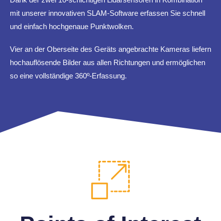
mit unserer inno­va­tiven SLAM-Soft­ware erfassen Sie schnell
und einfach hoch­ge­naue Punkt­wolken.
Vier an der Ober­seite des Geräts ange­brachte Kameras liefern
hoch­auf­lö­sende Bilder aus allen Rich­tungen und ermög­li­chen
so eine voll­stän­dige 360º-Erfas­sung.