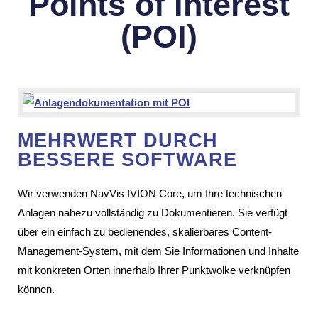
Points of Inte­rest
(POI)
MEHR­WERT DURCH
BESSERE SOFT­WARE
Wir verwenden NavVis IVION Core, um Ihre tech­ni­schen
Anlagen nahezu voll­ständig zu Doku­men­tieren. Sie verfügt
über ein einfach zu bedie­nendes, skalier­bares Content-
Manage­ment-System, mit dem Sie Infor­ma­tionen und Inhalte
mit konkreten Orten inner­halb Ihrer Punkt­wolke verknüpfen
können.