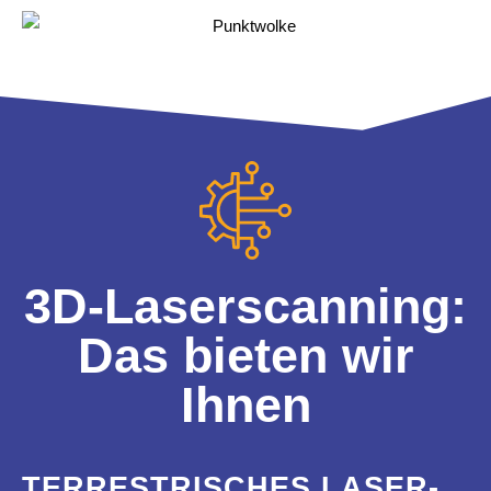
3D-Laser­scan­ning:
Das bieten wir
Ihnen
TERRES­TRI­SCHES LASER­