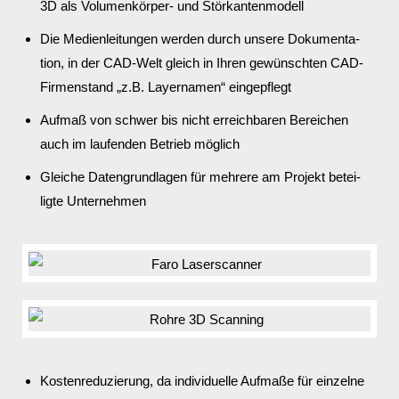
3D als Volu­men­körper- und Stör­kan­ten­mo­dell
Die Medi­en­lei­tungen werden durch unsere Doku­men­ta­
tion, in der CAD-Welt gleich in Ihren gewünschten CAD-
Firmen­stand „z.B. Layer­namen“ einge­pflegt
Aufmaß von schwer bis nicht erreich­baren Berei­chen
auch im laufenden Betrieb möglich
Gleiche Daten­grund­lagen für mehrere am Projekt betei­
ligte Unter­nehmen
Kosten­re­du­zie­rung, da indi­vi­du­elle Aufmaße für einzelne