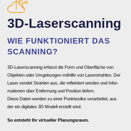
3D-Laser­scan­ning
WIE FUNK­TIO­NIERT DAS
SCAN­NING?
3D-Laser­scan­ning erfasst die Form und Ober­fläche von
Objekten oder Umge­bungen mithilfe von Laser­strahlen. Der
Laser sendet Strahlen aus, die reflek­tiert werden und Infor­
ma­tionen über Entfer­nung und Posi­tion liefern.
Diese Daten werden zu einer Punkt­wolke verar­beitet, aus
der ein digi­tales 3D-Modell erstellt wird.
So entsteht Ihr virtu­eller Planungs­raum.