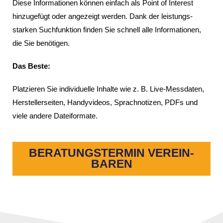
Diese Infor­ma­tionen können einfach als Point of Inte­rest
hinzu­ge­fügt oder ange­zeigt werden. Dank der leis­tungs­
starken Such­funk­tion finden Sie schnell alle Infor­ma­tionen,
die Sie benö­tigen.
Das Beste:
Plat­zieren Sie indi­vi­du­elle Inhalte wie z. B. Live-Mess­daten,
Herstel­ler­seiten, Handy­vi­deos, Sprach­no­tizen, PDFs und
viele andere Datei­for­mate.
BERA­TUNGS­TERMIN VEREIN­
BAREN